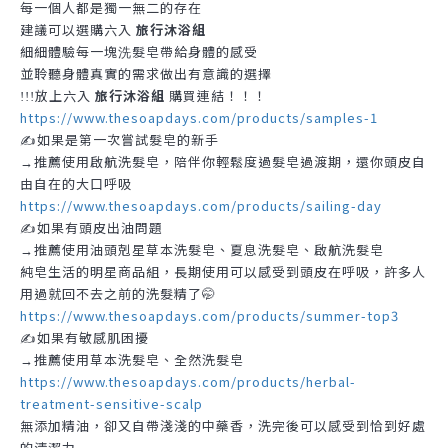
每一個人都是獨一無二的存在
建議可以選購六入
旅行沐浴組
細細體驗每一塊
髮皂帶給身體的感受
洗
並聆聽身體真實的需求做出有意識的選擇
放上六入
旅行沐浴組
購買連結！！！
!!!
https://www.thesoapdays.com/products/samples-1
✍️如果是第一次嘗試髮皂的新手
推薦使用啟航洗髮皂，陪伴你輕鬆度過髮皂過渡期，還你頭皮自
→
由自在的大口呼吸
https://www.thesoapdays.com/products/sailing-day
✍️如果有頭皮出油問題
推薦使用油頭剋星草本洗髮皂、夏息洗髮皂、啟航洗髮皂
→
純皂生活的明星商品組，長期使用可以感受到頭皮在呼吸，許多人
用過就回不去之前的洗髮精了🤭
https://www.thesoapdays.com/products/summer-top3
✍️如果有敏感肌困擾
推薦使用草本洗髮皂、全然洗髮皂
→
https://www.thesoapdays.com/products/herbal-
treatment-sensitive-scalp
無添加精油，卻又自帶淺淺的中藥香，洗完後可以感受到恰到好處
的清潔力