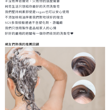
＃沒有神奇療效，只有你的頭皮需要
純皂生活只想給你最好的天然洗髮皂
我們堅持純素即使是
也可以安心使用
vegan
不添加棕梠油捍衛我們對地球好的理念
多項檢驗通過不含塑化劑、游離鹼
SGS
我們只想用製作產品給家人的心情
好好的嚴格的把關每一個你們收到的洗髮皂❤️
網友們熱情的推薦回饋