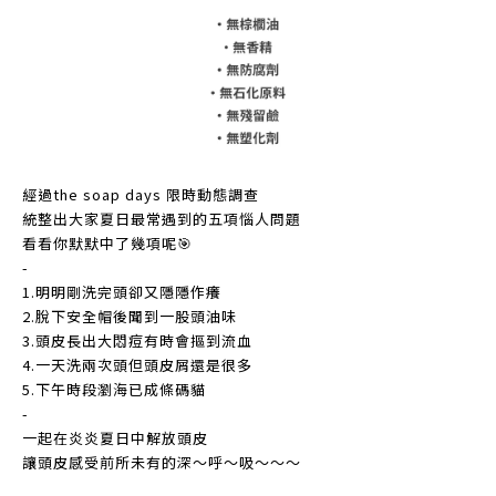
經過the soap days 限時動態調查
統整出大家夏日最常遇到的五項惱人問題
看看你默默中了幾項呢🎯
-
1.明明剛洗完頭卻又隱隱作癢
2.脫下安全帽後聞到一股頭油味
3.頭皮長出大悶痘有時會摳到流血
4.一天洗兩次頭但頭皮屑還是很多
5.下午時段瀏海已成條碼貓
-
一起在炎炎夏日中解放頭皮
讓頭皮感受前所未有的深～呼～吸～～～