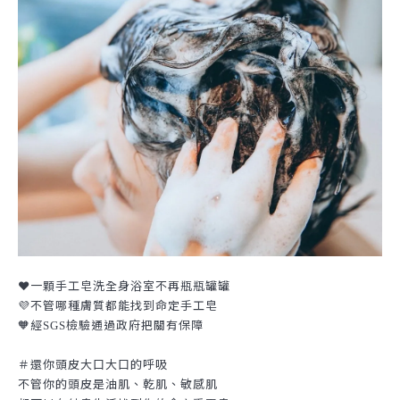
❤️一顆手工皂洗全身浴室不再瓶瓶罐罐
💜不管哪種膚質都能找到命定手工皂
🧡經
檢驗通過政府把關有保障
SGS
＃還你頭皮大口大口的呼吸
不管你的頭皮是油肌、乾肌、敏感肌