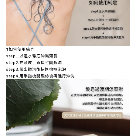
❓如何使用純皂
step1.以溫水徹底沖濕頭髮
step2.在頭皮上直接打圓起泡
step3.帶出髒污後快速擠掉泡泡
step4.用手指梳開髮絲後再進行沖洗