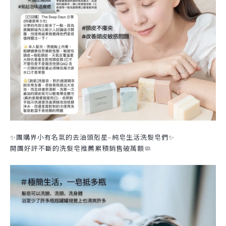
✨團購界小有名氣的去油頭剋星
純皂生活洗髮皂們✨
–
開團好評不斷的洗髮皂推薦累積銷售破萬顆
🧼