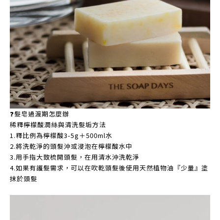
❓髮皂過渡期怎麼辦
稀釋檸檬酸潤絲與清洗髮垢方法
1.釋比例為檸檬酸3-5g＋500ml水
2.將洗乾淨的頭髮沖或浸泡在檸檬酸水中
3.用手指大致梳開頭髮，在用清水沖洗乾淨
4.如果有護髮需求，可以在吹乾頭髮後使用天然植物油『少量』塗
抹於頭髮