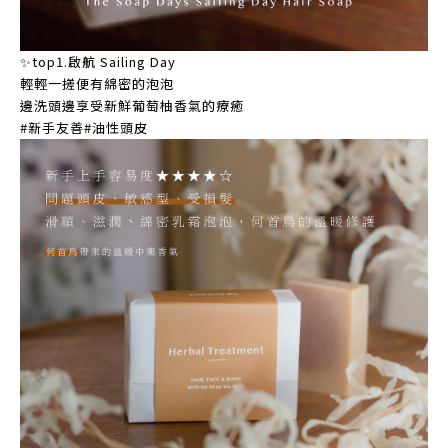
✨top1.啟航 Sailing Day
輕輕一搓便有綿密的泡泡
邊洗頭邊享受新鮮葡萄柚香氣的療癒
#新手友善#油性頭皮