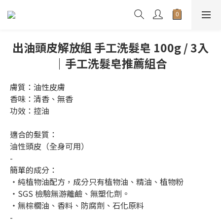
出油頭皮解放組 手工洗髮皂 100g / 3入
｜手工洗髮皂推薦組合
膚質：油性皮膚
香味：清香、無香
功效：控油
適合的髮質： 
油性頭皮（全身可用）
-
簡單的成分： 
・純植物油配方，成分只有植物油、精油、植物粉
・SGS 檢驗無游離鹼、無塑化劑。
・無棕櫚油、香料、防腐劑、石化原料
-