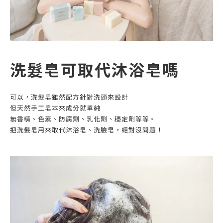
洗髮皂可取代沐浴皂嗎
可以，洗髮皂雖然配方針對洗頭來設計
但天然手工皂本來成分就單純
無香精、色素、防腐劑、乳化劑、穩定劑等等。
把洗髮皂用來取代沐浴皂、洗臉皂，絕對沒問題！