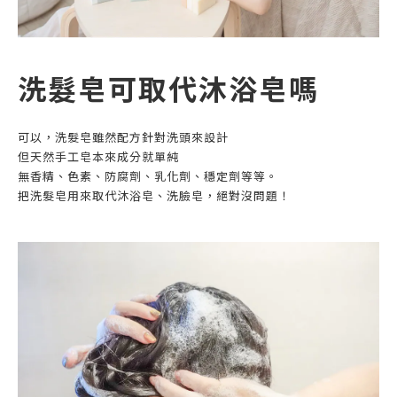
洗髮皂可取代沐浴皂嗎
可以，洗髮皂雖然配方針對洗頭來設計
但天然手工皂本來成分就單純
無香精、色素、防腐劑、乳化劑、穩定劑等等。
把洗髮皂用來取代沐浴皂、洗臉皂，絕對沒問題！