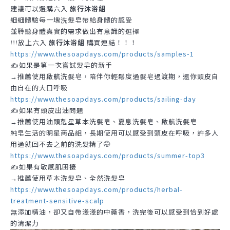
建議可以選購六入
旅行沐浴組
細細體驗每一塊
髮皂帶給身體的感受
洗
並聆聽身體真實的需求做出有意識的選擇
放上六入
旅行沐浴組
購買連結！！！
!!!
https://www.thesoapdays.com/products/samples-1
✍️如果是第一次嘗試髮皂的新手
推薦使用啟航洗髮皂，陪伴你輕鬆度過髮皂過渡期，還你頭皮自
→
由自在的大口呼吸
https://www.thesoapdays.com/products/sailing-day
✍️如果有頭皮出油問題
推薦使用油頭剋星草本洗髮皂、夏息洗髮皂、啟航洗髮皂
→
純皂生活的明星商品組，長期使用可以感受到頭皮在呼吸，許多人
用過就回不去之前的洗髮精了🤭
https://www.thesoapdays.com/products/summer-top3
✍️如果有敏感肌困擾
推薦使用草本洗髮皂、全然洗髮皂
→
https://www.thesoapdays.com/products/herbal-
treatment-sensitive-scalp
無添加精油，卻又自帶淺淺的中藥香，洗完後可以感受到恰到好處
的清潔力