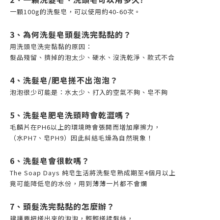
一顆100g的洗髮皂，可以使用約40-60次。
3、為何洗髮皂頭髮洗完黏黏的？
用洗頭皂洗完黏黏的原因：
髮品殘留、擠掉的泡太少、硬水、沒洗乾淨、款式不合
4、洗髮皂/肥皂搓不出泡泡？
泡泡很少可能是：水太少、打入的空氣不夠、皂不夠
5、洗髮皂肥皂洗頭時會乾澀嗎？
毛麟片在PH6以上的環境時會張開而增加摩擦力，
（水PH7、皂PH9）因此糾結毛燥為自然現象！
6、洗髮皂會很軟嗎？
The Soap Days 純皂生活將洗髮皂熟成期至4個月以上
竟可能降低皂的水份，用到薄薄一片都不會爛
7、頭髮洗完黏黏的怎麼辦？
建議要把搓出來的泡泡，輕輕搓揉髮絲，