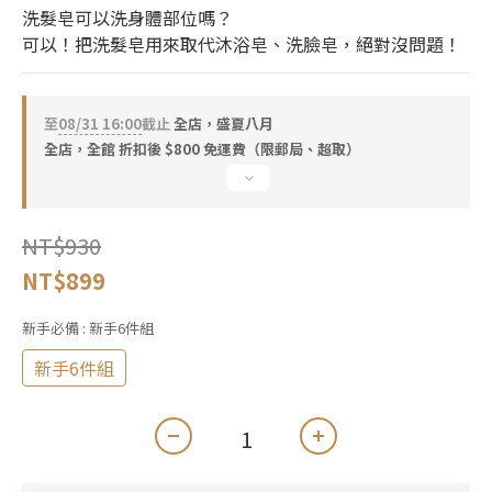
洗髮皂可以洗身體部位嗎？
可以！把洗髮皂用來取代沐浴皂、洗臉皂，絕對沒問題！
至
08/31 16:00
截止
全店，盛夏八月
全店，全館 折扣後 $800 免運費（限郵局、超取）
NT$930
NT$899
新手必備
: 新手6件組
新手6件組