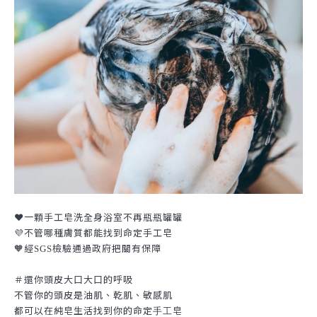
❤️一顆手工皂洗全身浴室不再瓶瓶罐罐
💜不管哪種膚質都能找到命定手工皂
🧡經
檢驗通過政府把關有保障
SGS
＃還你頭皮大口大口的呼吸
不管你的頭皮是油肌、乾肌、敏感肌
都可以在純皂生活找到你的命定
皂
手工