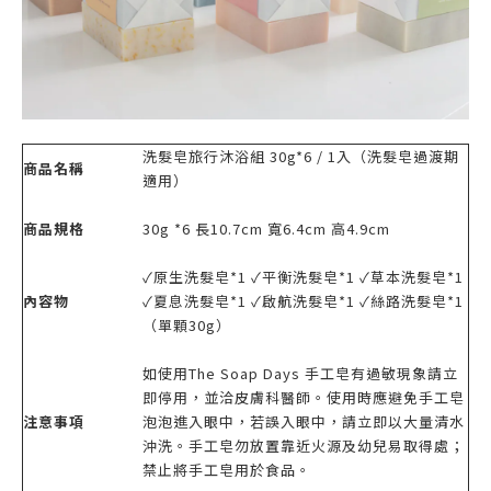
洗髮皂旅行沐浴組 30g*6 / 1入（洗髮皂過渡期
商品名稱
適用）
商品規格
30g *6 長10.7cm 寬6.4cm 高4.9cm
✓原生洗髮皂*1 ✓平衡洗髮皂*1 ✓草本洗髮皂*1
內容物
✓夏息洗髮皂*1 ✓啟航洗髮皂*1 ✓絲路洗髮皂*1
（單顆30g）
如使用The Soap Days 手工皂有過敏現象請立
即停用，並洽皮膚科醫師。使用時應避免手工皂
注意事項
泡泡進入眼中，若誤入眼中，請立即以大量清水
沖洗。手工皂勿放置靠近火源及幼兒易取得處；
禁止將手工皂用於食品。