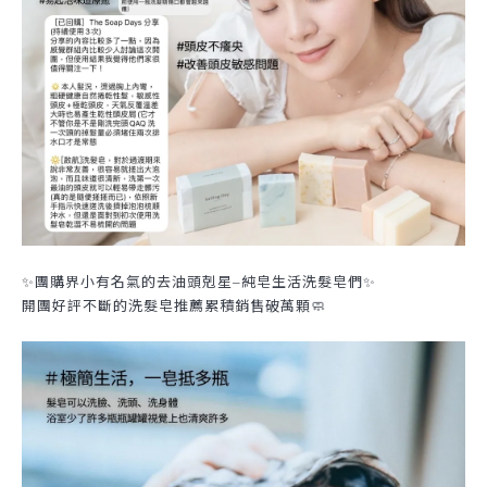
✨團購界小有名氣的去油頭剋星
純皂生活洗髮皂們✨
–
開團好評不斷的洗髮皂推薦累積銷售破萬顆
🧼