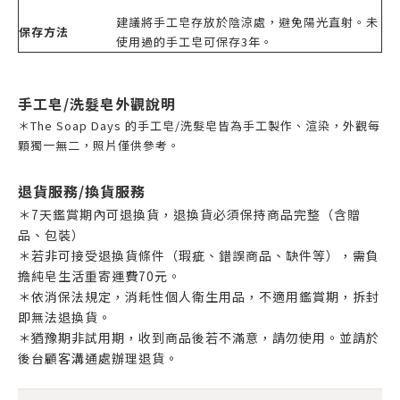
建議將手工皂存放於陰涼處，避免陽光直射。未
保存方法
使用過的手工皂可保存3年。
手工皂/洗髮皂外觀說明
＊The Soap Days 的手工皂/洗髮皂皆為手工製作、渲染，外觀每
顆獨一無二，照片僅供參考。
退貨服務/換貨服務
＊7天鑑賞期內可退換貨，退換貨必須保持商品完整（含贈
品、包裝）
＊若非可接受退換貨條件（瑕疵、錯誤商品、缺件等），需負
擔純皂生活重寄運費70元。
＊依消保法規定，消耗性個人衛生用品，不適用鑑賞期，拆封
即無法退換貨。
＊猶豫期非試用期，收到商品後若不滿意，請勿使用。並請於
後台顧客溝通處辦理退貨。