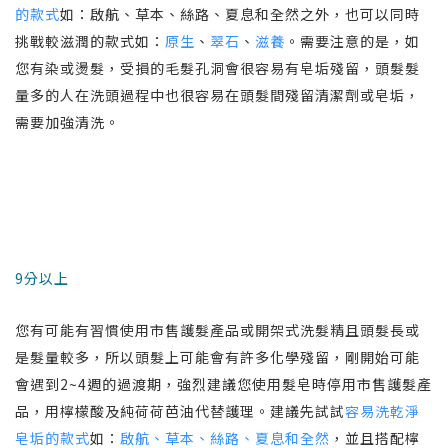
的款式
如：啟航、草本、絲路、夏息和全然之外，也可以同時
挑戰較滋潤的款式如：
原生
、
翠石
、
滋養
。需要注意的是，如
您有染或燙髮，受損的毛髮孔洞會很容易有皂垢殘留，頭髮髮
量多的人在洗頭過程中也很容易在頭髮間殘留清潔劑或皂垢，
需要加強清洗。
9分以上
您有可能有習慣使用市售護髮產品或開架式洗髮精且頭髮長或
是髮量較多，所以頭髮上可能會有許多化學殘留，剛開始可能
會遇到2~4週的過渡期，強烈建議您使用髮皂時停用市售護髮產
品，用檸檬酸及純荷荷芭油代替護理。建議先試試
容易洗乾淨
皂垢的款式
如：
啟航、草本、絲路、夏息和全然
，並且搭配檸