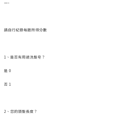
—-
請自行紀錄每題所得分數
1、是否有用過洗髮皂？
是 0
否 1
2、您的頭髮長度？