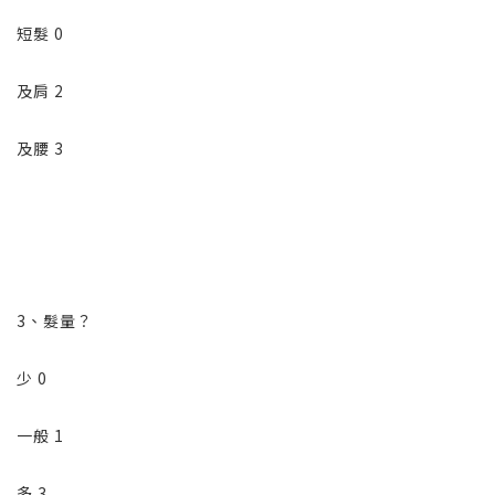
短髮 0
及肩 2
及腰 3
3、髮量？
少 0
一般 1
多 3