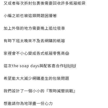
又或者每次拆封包裹後需要回收許多紙箱紙袋
小編之前也被這類問題困擾著
加上外宿的地方需要晚上追垃圾車
有時下班太晚來不及丟網購的紙箱
家裡會不小心變成各式紙箱零售商
😱
這次
the soap days
與配客嘉合作
🙌🙌🙌
希望能大大減少網購產生的包裝問題
我們設計了一個小小的『限時減塑挑戰』
想邀請你為地球盡一份心力