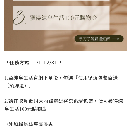
📍
任務方式 11/1-12/31
📍
至純皂生活官網下單後，勾選『使用循環包裝寄送
1.
（須歸還）』
請在取貨後
天內歸還配客嘉循環包裝，便可獲得純
2.
14
皂生活
元購物金
100
✨
外加歸還點專屬優惠