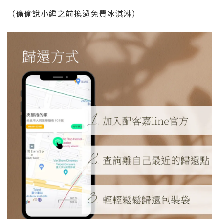
（偷偷說小編之前換過免費冰淇淋）