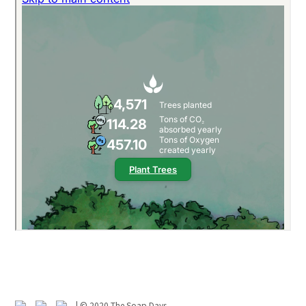
| ©
2020
The Soap Days