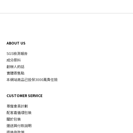
ABOUT US
SGS檢測報告
成分原料
創辦人的話
實體寄售點
本網站商品已投保3000萬責任險
CUSTOMER SERVICE
尊寵會員計劃
配客嘉循環包裝
關於包裝
運送與付款說明
退換貨政策