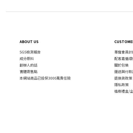
ABOUT US
CUSTOMER
SGS檢測報告
尊寵會員計
成分原料
配客嘉循環
創辦人的話
關於包裝
實體寄售點
運送與付款
本網站商品已投保3000萬責任險
退換貨政策
隱私政策
植樹禮盒/