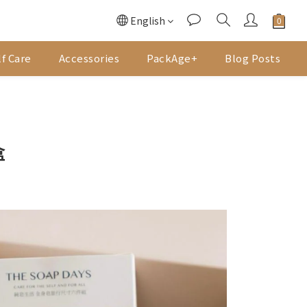
English
f Care
Accessories
PackAge+
Blog Posts
盒