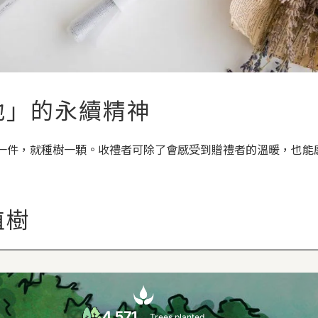
地」的永續精神
禮盒，每送出一件，就種樹一顆。收禮者可除了會感受到贈禮者的溫暖，
植樹