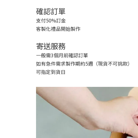
確認訂單
支付50%訂金
客製化禮品開始製作
寄送服務
一般需3個月前確認訂單
如有急件需求製作期約5週（現貨不可挑款）
可指定到貨日