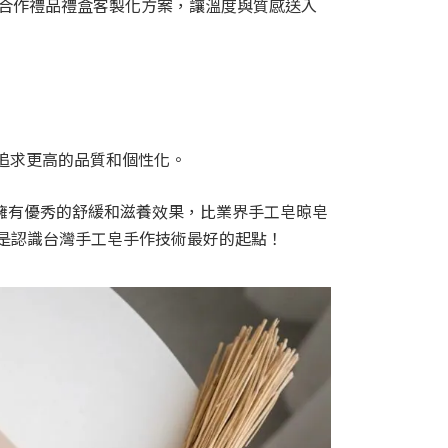
2B 合作禮品禮盒客製化方案，讓溫度與質感送入
，並追求更高的品質和個性化。
，擁有優秀的舒緩和滋養效果，比業界手工皂晾皂
，是認識台灣手工皂手作技術最好的起點！