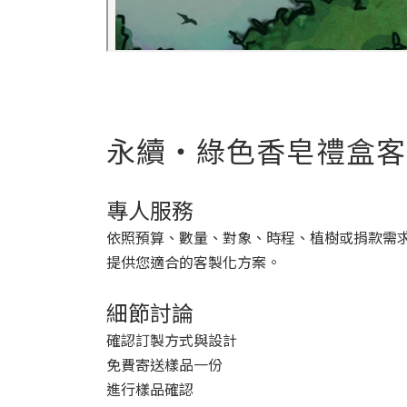
永續・綠色香皂禮盒客
專人服務
依照預算、數量、對象、時程、植樹或捐款需
提供您適合的客製化方案。
細節討論
確認訂製方式與設計
免費寄送樣品一份
進行樣品確認