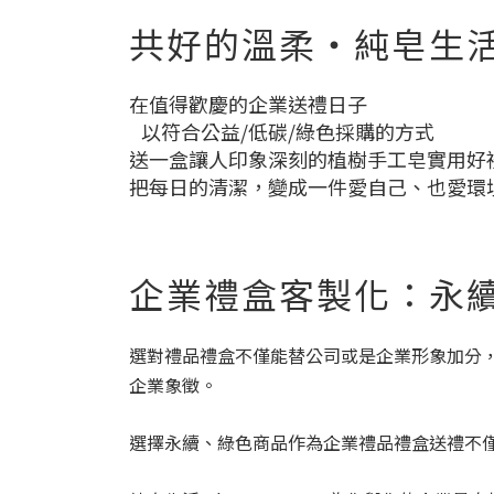
共好的溫柔・純皂生
在值得歡慶的企業送禮日子
以符合公益/低碳/綠色採購的方式
送一盒讓人印象深刻的植樹手工皂實用好
把每日的清潔，變成一件愛自己、也愛環
企業禮盒客製化：永
選對禮品禮盒不僅能替公司或是企業形象加分
企業象徵。
選擇永續、綠色商品作為企業禮品禮盒送禮不