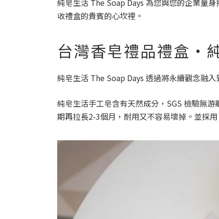
純皂生活 The Soap Days 為您與您
收禮盒的貴賓的心坎裡。
台灣香皂禮品禮盒・純皂生
純皂生活 The Soap Days 透過將永
純皂生活手工皂含有天然成分，SGS 檢驗無
期再拉長2-3個月，耐用又不容易壞掉。並採