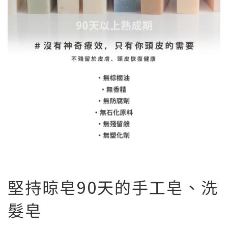
堅持晾皂90天的手工皂、洗
髮皂