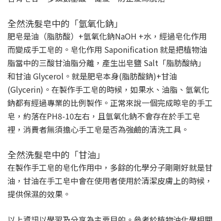
全然洗髮皂中的「氫氧化鈉」
肥皂是油（脂肪酸）+氫氧化鈉NaOH +水，經過皂化作用
而變成手工皂的。皂化作用 Saponification 就是把植物油
脂當中的三酸甘油脂分離，產生出皂鹽 Salt「脂肪酸納」
和甘油 Glycerol。就是肥皂本身(脂肪酸鈉)+甘油
(Glycerin)。在製作手工皂的時候，如果水、油脂、氫氧化
鈉都有經過專業的比例製作。正常來說一個完成晾皂的手工
皂，約落在PH8-10左右，且氫氧化鈉不會存在於手工皂
裡，消費者無須擔心手工皂是否為強鹼的清洗工具。
全然洗髮皂中的「甘油」
在製作手工皂的皂化作用中，多餘的化學分子剛剛好就是甘
油，甘油在手工皂中會在使用者使用於清潔皮膚上的時候，
提供保濕的效果。
以上資訊以學習及分享為主要目的。參考於植物油化學相關