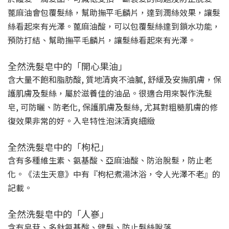
蓖麻油會包覆髮絲，幫助撫平毛麟片，達到潤絲效果，讓髮
絲看起來有光澤。蓖麻油酸，可以包覆髮絲達到鎖水功能，
預防打結、幫助撫平毛麟片，讓髮絲看起來有光澤。
全然洗髮皂中的「開心果油」
含大量不飽和脂肪酸, 質地清爽不油膩, 舒緩及安撫肌膚，保
護肌膚及髮絲，屬於滋養佳的油品。很適合用來製作洗髮
皂, 可防曬、防老化, 保護肌膚及髮絲, 尤其對粗糙肌膚的修
復效果非常的好。入皂特性泡沫清爽細緻
全然洗髮皂中的「枸杞」
含有多種維生素、氨基酸、亞麻油酸、防治脫髮，防止老
化。《法生天意》中有『枸杞煮湯沐浴，令人光澤不老』的
記載。
全然洗髮皂中的「人嵾」
含有皂苷、多鈦氨基酸、健髮、防止髮絲脫落