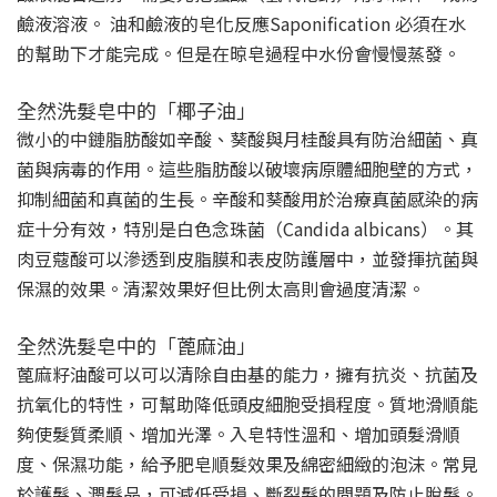
鹼液溶液。 油和鹼液的皂化反應Saponification 必須在水
的幫助下才能完成。但是在晾皂過程中水份會慢慢蒸發。
全然洗髮皂中的「椰子油」
微小的中鏈脂肪酸如辛酸、葵酸與月桂酸具有防治細菌、真
菌與病毒的作用。這些脂肪酸以破壞病原體細胞壁的方式，
抑制細菌和真菌的生長。辛酸和葵酸用於治療真菌感染的病
症十分有效，特別是白色念珠菌（Candida albicans）。其
肉豆蔻酸可以滲透到皮脂膜和表皮防護層中，並發揮抗菌與
保濕的效果。清潔效果好但比例太高則會過度清潔。
全然洗髮皂中的「蓖麻油」
蓖麻籽油酸可以可以清除自由基的能力，擁有抗炎、抗菌及
抗氧化的特性，可幫助降低頭皮細胞受損程度。質地滑順能
夠使髮質柔順、增加光澤。入皂特性溫和、增加頭髮滑順
度、保濕功能，給予肥皂順髮效果及綿密細緻的泡沫。常見
於護髮、潤髮品，可減低受損、斷裂髮的問題及防止脫髮。