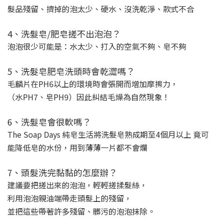
髮品殘留、擠掉的泡太少、硬水、沒洗乾淨、款式不合
4、洗髮皂/肥皂搓不出泡泡？
泡泡很少可能是：水太少、打入的空氣不夠、皂不夠
5、洗髮皂肥皂洗頭時會乾澀嗎？
毛麟片在PH6以上的環境時會張開而增加摩擦力，
（水PH7、皂PH9）因此糾結毛燥為自然現象！
6、洗髮皂會很軟嗎？
The Soap Days 純皂生活將洗髮皂熟成期至4個月以上 竟可
能降低皂的水份，用到薄薄一片都不會爛
7、頭髮洗完黏黏的怎麼辦？
建議要把搓出來的泡泡，輕輕搓揉髮絲，
利用泡泡親油端帶走頭髮上的殘留，
並把這些帶著許多殘留、髒污的泡泡抹除。