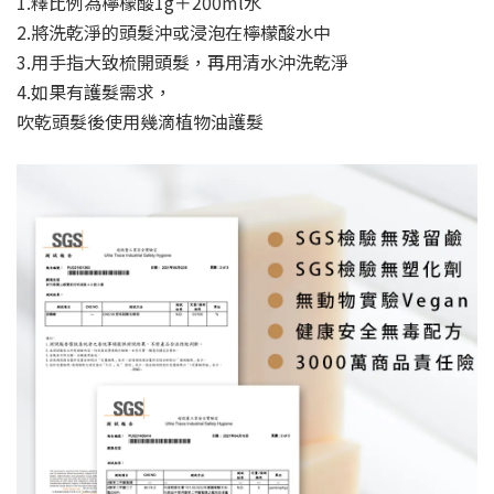
1.釋比例為檸檬酸1g＋200ml水
2.將洗乾淨的頭髮沖或浸泡在檸檬酸水中
3.用手指大致梳開頭髮，再用清水沖洗乾淨
4.如果有護髮需求，
吹乾頭髮後使用幾滴植物油護髮