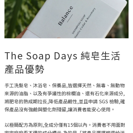
The Soap Days 純皂生活
產品優勢
手工洗髮皂、沐浴皂、保養品,皆選擇天然、無毒、無動物
來源的油脂、以及有爭議性的棕櫚油、還有石化來源成分,
將肥皂的熟成期拉⻑,降低產品鹼性,並且申請 SGS 檢驗,確
保產品沒有強鹼與塑化劑殘留,讓消費者能安心使用。
以極簡配方為原則,全成分僅有15個以內。消費者不用面對
密密麻麻看不懂的成分標示,為的是「將產品選擇權還給消