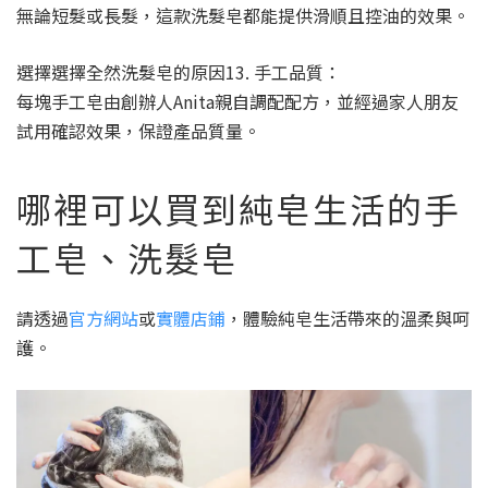
無論短髮或長髮，這款洗髮皂都能提供滑順且控油的效果。
選擇選擇全然洗髮皂的原因13. 手工品質：
每塊手工皂由創辦人Anita親自調配配方，並經過家人朋友
試用確認效果，保證產品質量。
哪裡可以買到純皂生活的手
工皂、洗髮皂
請透過
官方網站
或
實體店鋪
，體驗純皂生活帶來的溫柔與呵
護。