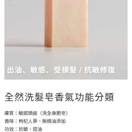
全然洗髮皂香氣功能分類
膚質：敏感頭皮（洗全身肥皂）
香味：枸杞人蔘、無精油添加
功效：抗敏、控油