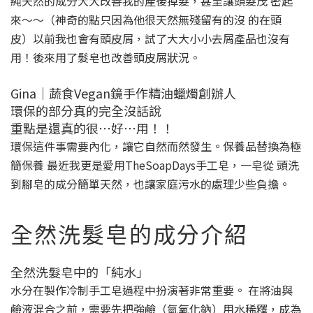
純天然的成分大大改善我的產後掉髮，甚至讓頭髮茂 密起
來～～（神奇的點只因為他很天然無殘留有的沒 的在頭
皮）以前我也會有頭皮屑，試了大大小小去屑產品也沒有
用！後來用了髮皂也改善頭皮屑狀況。
Gina｜蔬食Vegan鏡手作精油蠟燭創辦人
環保的部分真的完全沒話說
重點是還真的很⋯好⋯用！！
環保這件事需要內化，讓它自然而然發生。保養品替換為極
簡保養 最近我更是愛用TheSoapDays手工皂，一皂從 頭洗
到腳皂的成分簡單天然，也讓家庭污水的處理少些負擔。
全然洗髮皂的成分介紹
全然洗髮皂中的「純水」
水分在製作冷制手工皂過程中扮演著非常重要。 在將油與
鹼液混合之前，需要先把強鹼（氫氧化鈉）用水稀釋，成為