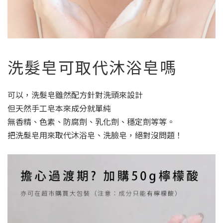
洗髮皂可取代沐浴皂嗎
可以，洗髮皂雖然配方針對洗頭來設計
但天然手工皂本來成分就單純
無香精、色素、防腐劑、乳化劑、穩定劑等等。
把洗髮皂用來取代沐浴皂、洗臉皂，絕對沒問題！