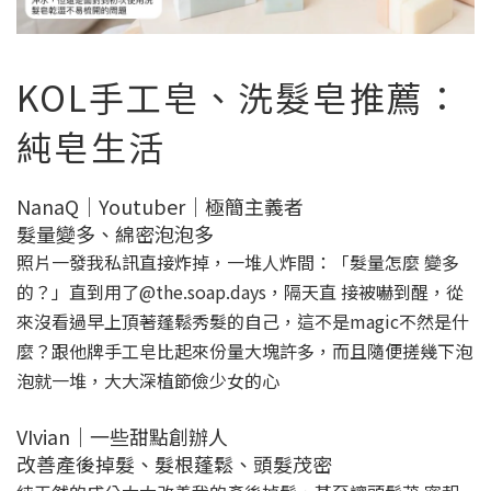
KOL手工皂、洗髮皂推薦：
純皂生活
NanaQ｜Youtuber｜極簡主義者
髮量變多、綿密泡泡多
照片一發我私訊直接炸掉，一堆人炸間：「髮量怎麼 變多
的？」直到用了@the.soap.days，隔天直 接被嚇到醒，從
來沒看過早上頂著蓬鬆秀髮的自己，這不是magic不然是什
麼？跟他牌手工皂比起來份量大塊許多，而且隨便搓幾下泡
泡就一堆，大大深植節儉少女的心
VIvian｜一些甜點創辦人
改善產後掉髮、髮根蓬鬆、頭髮茂密