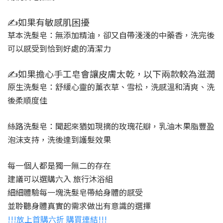
✍️如果有敏感肌困擾
草本洗髮皂：無添加精油，卻又自帶淺淺的中藥香，洗完後
可以感受到恰到好處的清潔力
✍️如果擔心手工皂會讓皮膚太乾，以下兩款較為滋潤
原生洗髮皂：舒緩心靈的薰衣草、雪松，洗感溫和清爽、洗
後柔順度佳
絲路洗髮皂：聞起來猶如現摘的玫瑰花瓣，乳油木果脂豐盈
泡沫支持，洗後達到護髮效果
每一個人都是獨一無二的存在
建議可以選購六入 旅行沐浴組
細細體驗每一塊洗髮皂帶給身體的感受
並聆聽身體真實的需求做出有意識的選擇
!!!放上首購六折 購買連結!!!